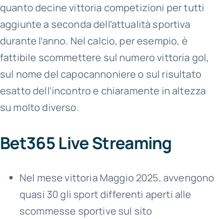
quanto decine vittoria competizioni per tutti
aggiunte a seconda dell’attualità sportiva
durante l’anno. Nel calcio, per esempio, è
fattibile scommettere sul numero vittoria gol,
sul nome del capocannoniere o sul risultato
esatto dell’incontro e chiaramente in altezza
su molto diverso.
Bet365 Live Streaming
Nel mese vittoria Maggio 2025, avvengono
quasi 30 gli sport differenti aperti alle
scommesse sportive sul sito