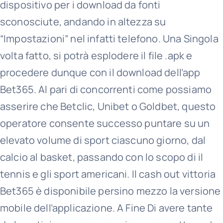
dispositivo per i download da fonti
sconosciute, andando in altezza su
“Impostazioni” nel infatti telefono. Una Singola
volta fatto, si potrà esplodere il file .apk e
procedere dunque con il download dell’app
Bet365. Al pari di concorrenti come possiamo
asserire che Betclic, Unibet o Goldbet, questo
operatore consente successo puntare su un
elevato volume di sport ciascuno giorno, dal
calcio al basket, passando con lo scopo di il
tennis e gli sport americani. Il cash out vittoria
Bet365 è disponibile persino mezzo la versione
mobile dell’applicazione. A Fine Di avere tante