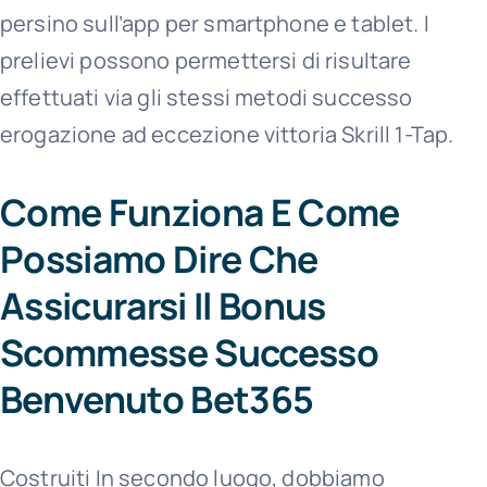
persino sull’app per smartphone e tablet. I
prelievi possono permettersi di risultare
effettuati via gli stessi metodi successo
erogazione ad eccezione vittoria Skrill 1-Tap.
Come Funziona E Come
Possiamo Dire Che
Assicurarsi Il Bonus
Scommesse Successo
Benvenuto Bet365
Costruiti In secondo luogo, dobbiamo