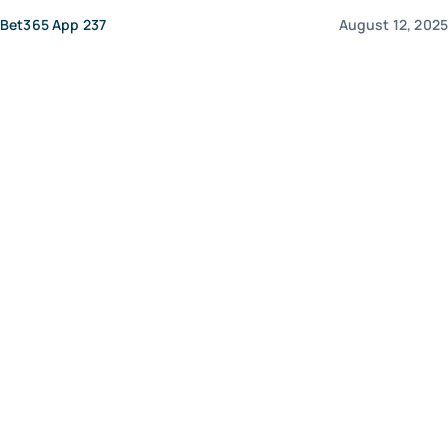
Bet365 App 237
August 12, 202
+44 757 7415650