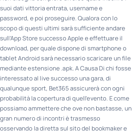
suoi dati vittoria entrata, username e
password, e poi proseguire. Qualora con lo
scopo di questi ultimi sarà sufficiente andare
sull’App Store successo Apple e effettuare il
download, per quale dispone di smartphone o
tablet Android sarà necessario scaricare un file
mediante estensione .apk. A Causa Di chi fosse
interessato al live successo una gara, di
qualunque sport, Bet365 assicurerà con ogni
probabilità la copertura di quell’evento. E come
possiamo ammettere che ove non bastasse, un
gran numero di incontri è trasmesso
osservando la diretta sul sito del bookmaker e