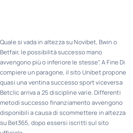
Quale si vada in altezza su Novibet, Bwin o
Betfair, le possibilità successo mano
avvengono più o inferiore le stesse”. A Fine Di
compiere un paragone, il sito Unibet propone
quasi una ventina successo sport viceversa
Betclic arriva a 25 discipline varie. Differenti
metodi successo finanziamento avvengono
disponibili a causa di scommettere in altezza
su Bet365, dopo essersi iscritti sul sito
ufficiale.