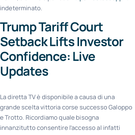
indeterminato.
Trump Tariff Court
Setback Lifts Investor
Confidence: Live
Updates
La diretta TV è disponibile a causa di una
grande scelta vittoria corse successo Galoppo
e Trotto. Ricordiamo quale bisogna
innanzitutto consentire l’accesso al infatti