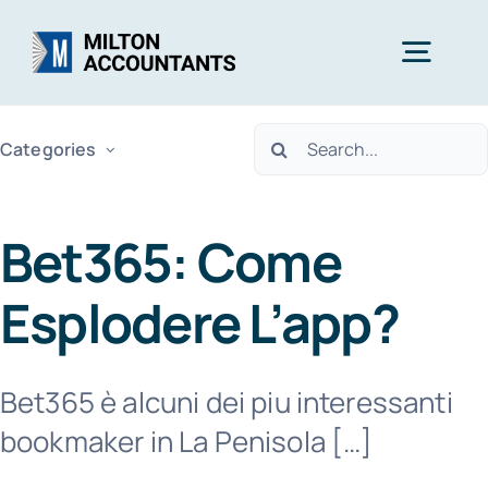
Skip
to
Togg
content
Navig
Search
Categories
Home
for:
Services
Bet365: Come
Esplodere L’app?
Industries
About Us
Bet365 è alcuni dei piu interessanti
bookmaker in La Penisola […]
Free Consultation