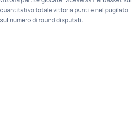
quantitativo totale vittoria punti e nel pugilato
sul numero di round disputati.