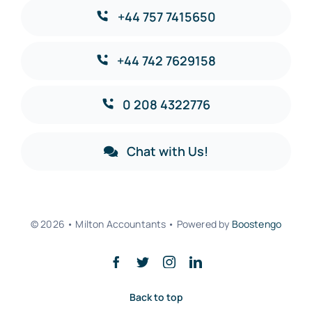
+44 757 7415650
+44 742 7629158
0 208 4322776
Chat with Us!
© 2026 • Milton Accountants • Powered by
Boostengo
Back to top