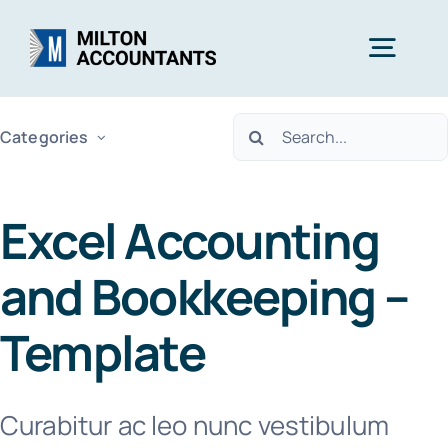
Skip
to
Togg
content
Navig
Search
Categories
Home
for:
Services
Excel Accounting
and Bookkeeping –
Industries
Template
About Us
Curabitur ac leo nunc vestibulum
Free Consultation