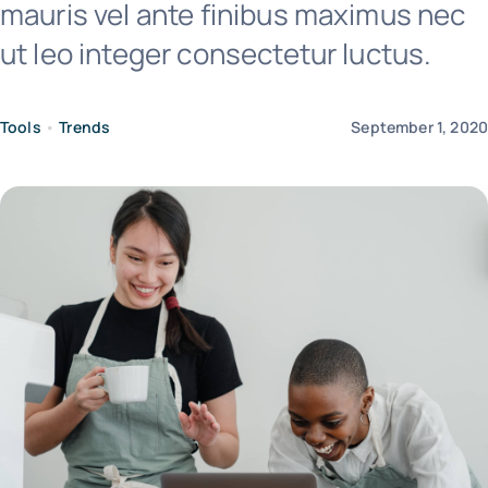
mauris vel ante finibus maximus nec
ut leo integer consectetur luctus.
+44 757 7415650
Tools
•
Trends
September 1, 202